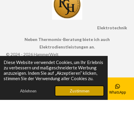
Elektrotechnik
Neben Thermomix-Beratung biete ich auch
Elektrodienstleistungen an.
© 2024 - 2026 HammerWelt
Diese Website verwendet Cookies, um Ihr Erlebnis
Mit Unterstützung von
Webador
zu verbessern und maßgeschneiderte Werbung
anzuzeigen. Indem Sie auf „Akzeptieren“ klicken,
stimmen Sie der Verwendung aller Cookies zu.
Ablehnen
Zustimmen
E-Mail
Telefon
Karte
Facebook
WhatsApp
ð¿ Gesund bleiben mit LiveGood!
NatÃ¼rliche NahrungsergÃ¤nzungsmittel fÃ¼r dein