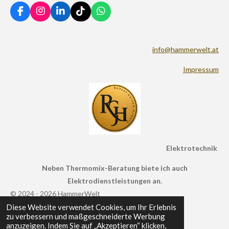
F
I
L
T
W
a
n
i
i
h
c
s
n
k
a
e
t
k
T
t
info@hammerwelt.at
b
a
e
o
s
o
g
d
k
A
Impressum
o
r
I
p
k
a
n
p
m
Elektrotechnik
Neben Thermomix-Beratung biete ich auch
Elektrodienstleistungen an.
© 2024 - 2026 HammerWelt
Diese Website verwendet Cookies, um Ihr Erlebnis
Mit Unterstützung von
Webador
zu verbessern und maßgeschneiderte Werbung
anzuzeigen. Indem Sie auf „Akzeptieren“ klicken,