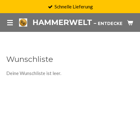
Schnelle Lieferung
Zum
Hauptinhalt
HAMMERWELT
–
PRODU
ENTDECKE
springen
Wunschliste
Deine Wunschliste ist leer.