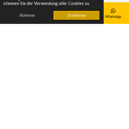
stimmen Sie der Verwendung aller Cookies zu.
Ablehnen
Zustimmen
E-Mail
Telefon
Karte
Facebook
WhatsApp
ð¿ Gesund bleiben mit LiveGood!
NatÃ¼rliche NahrungsergÃ¤nzungsmittel fÃ¼r dein
Wohlbefinden.
Jetzt entdecken
ð³ Mehr Power in deiner KÃ¼che!
Entdecke den Thermomix â dein smarter KÃ¼chenhelfer
fÃ¼r gesunde Gerichte.