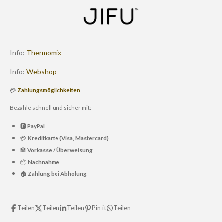
Info:
Thermomix
Info:
Webshop
💳
Zahlungsmöglichkeiten
Bezahle schnell und sicher mit:
🅿️
PayPal
💳
Kreditkarte (Visa, Mastercard)
🏦
Vorkasse / Überweisung
📦
Nachnahme
🏠
Zahlung bei Abholung
Teilen
Teilen
Teilen
Pin it
Teilen