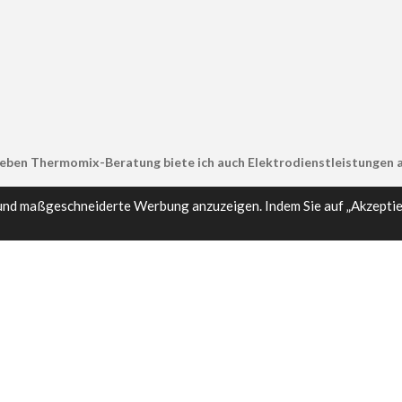
eben Thermomix-Beratung biete ich auch Elektrodienstleistungen a
und maßgeschneiderte Werbung anzuzeigen. Indem Sie auf „Akzeptier
ð¿ Gesund bleiben mit LiveGood!
NatÃ¼rliche NahrungsergÃ¤nzungsmittel fÃ¼r dein
Wohlbefinden.