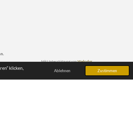
n.
Mit Unterstützung von
Webador
en“ klicken,
Ablehnen
Zustimmen