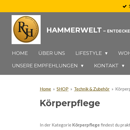
Zum
Hauptinhalt
springen
HAMMERWELT
–
ENTDECKE
HOME
ÜBER UNS
LIFESTYLE
WOH
UNSERE EMPFEHLUNGEN
KONTAKT
Home
»
SHOP
»
Technik & Zubehör
»
Körper
Körperpflege
In der Kategorie
Körperpflege
findest du prak