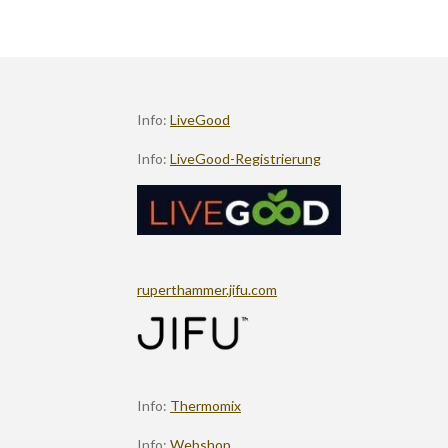
Info:
LiveGood
Info:
LiveGood-Registrierung
ruperthammer.jifu.com
Info:
Thermomix
Info:
Webshop