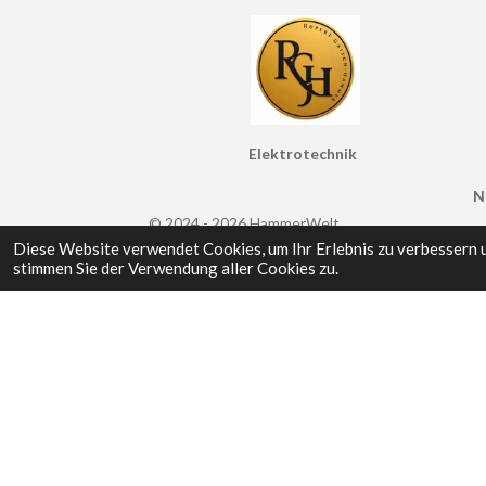
k
a
n
p
m
Elektrotechnik
N
© 2024 - 2026 HammerWelt
Diese Website verwendet Cookies, um Ihr Erlebnis zu verbessern 
stimmen Sie der Verwendung aller Cookies zu.