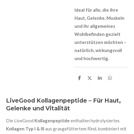
Ideal für alle, die ihre
Haut, Gelenke, Muskeln
und ihr allgemeines
Wohlbefinden gezielt
unterstützen möchten –
natürlich, wirkungsvoll
und hochwertig.
T
T
T
T
e
e
e
e
i
i
i
i
l
l
l
l
e
e
e
e
LiveGood Kollagenpeptide – Für Haut,
n
n
n
n
Gelenke und Vitalität
Die LiveGood
Kollagenpeptide
enthalten hydrolysiertes
Kollagen Typ I & III
aus grasgefüttertem Rind, kombiniert mit