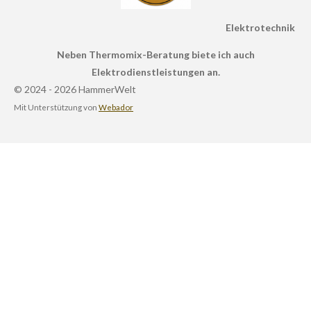
Elektrotechnik
Neben Thermomix-Beratung biete ich auch
Elektrodienstleistungen an.
© 2024 - 2026 HammerWelt
Mit Unterstützung von
Webador
ð¿ Gesund bleiben mit LiveGood!
NatÃ¼rliche NahrungsergÃ¤nzungsmittel fÃ¼r dein
Wohlbefinden.