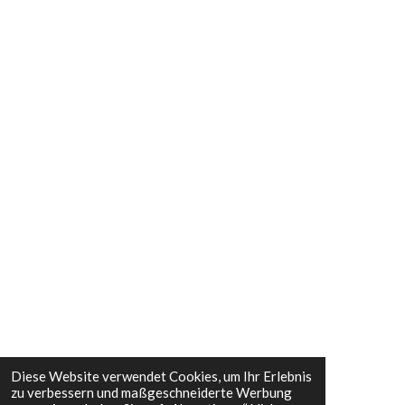
Jetzt entdecken
ð³ Mehr Power in deiner KÃ¼che!
Entdecke den Thermomix â dein smarter KÃ¼chenhelfer
fÃ¼r gesunde Gerichte.
Jetzt mehr erfahren
â¨ Entdecke JIFU â natÃ¼rliche VitalitÃ¤t!
Premium-NahrungsergÃ¤nzung fÃ¼r mehr Energie und
Wohlbefinden.
Diese Website verwendet Cookies, um Ihr Erlebnis
Jetzt entdecken
zu verbessern und maßgeschneiderte Werbung