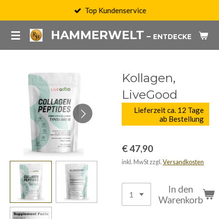
Top Kundenservice
Zum
Hauptinhalt
HAMMERWELT
–
PRODU
ENTDECKE
springen
Kollagen,
LiveGood
Lieferzeit ca. 12 Tage
ab Bestellung
€ 47,90
inkl. MwSt zzgl.
Versandkosten
In den
Warenkorb